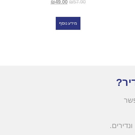
₪
49.00
₪
57.90
מידע נוסף
יר?
פשר
ונדירים