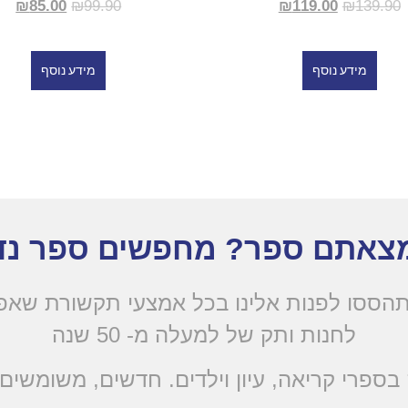
₪
85.00
₪
99.90
₪
119.00
₪
139.90
מידע נוסף
מידע נוסף
צאתם ספר? מחפשים ספר נד
הססו לפנות אלינו בכל אמצעי תקשורת שא
לחנות ותק של למעלה מ- 50 שנה
בספרי קריאה, עיון וילדים. חדשים, משומשים 