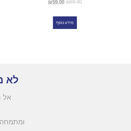
₪
59.00
₪
69.90
מידע נוסף
לא מ
אל ת
.ומתמחה 