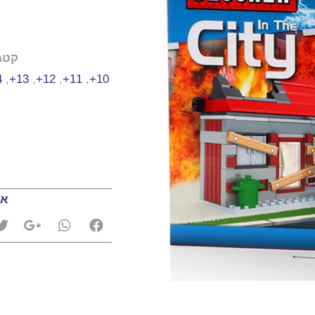
קטג
+
,
13+
,
12+
,
11+
,
10+
אה