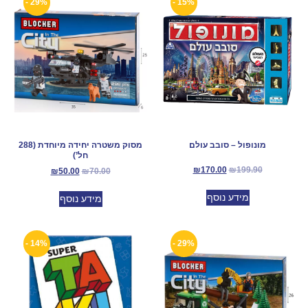
29% -
15% -
מונופול – סובב עולם
מסוק משטרה יחידה מיוחדת (288
חל’)
₪
170.00
₪
199.90
₪
50.00
₪
70.00
מידע נוסף
מידע נוסף
14% -
29% -