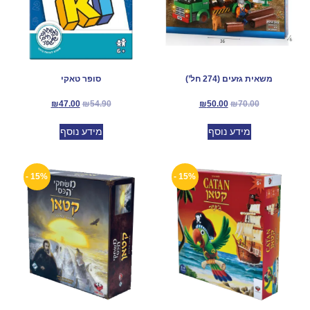
משאית גזעים (274 חל’)
סופר טאקי
₪
47.00
₪
54.90
₪
50.00
₪
70.00
מידע נוסף
מידע נוסף
15% -
15% -