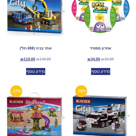
אחרון מפסיד
אתר בניה (498 חל’)
₪
110.00
₪
140.00
₪
34.00
₪
39.90
מידע נוסף
מידע נוסף
27% -
29% -