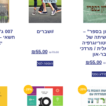
ן בספר” –
#שברים
007
יתה של
חשאי – 
וריוגרפיה
י
ית / מרדכי
₪
55.00
₪
79.00
ר-און
₪
55.00
₪
הוספה לסל
ידע נוסף
29% -
20% -