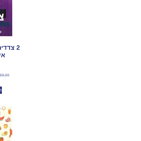
2 צדדי
אי
88.00
ה