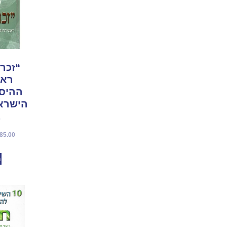
“זכרו
ראש
ההיסט
הישראל
ב
85.00
מ