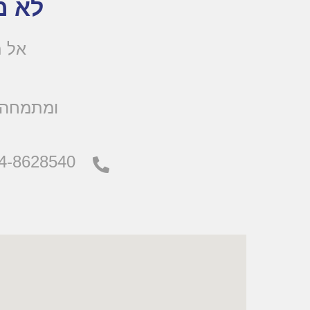
לא מ
אל ת
.ומתמחה 
4-8628540