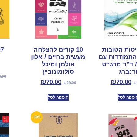
שיטות הטובות
10 קודים להצלחה
107 
התמודדות עם
מעשית בחיים / אלון
 ד”ר מרגרט
אולמן ומיכל
רנברג
סולומונוביץ
8.00
₪
70.00
₪
70.00
₪
98.00
₪
וספה לסל
הוספה לסל
30% -