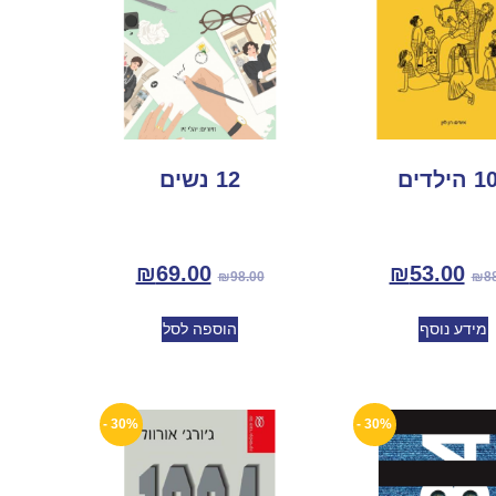
הילדים
12 נשים
₪
69.00
₪
53.00
₪
98.00
₪
8
מידע נוסף
הוספה לסל
30% -
30% -