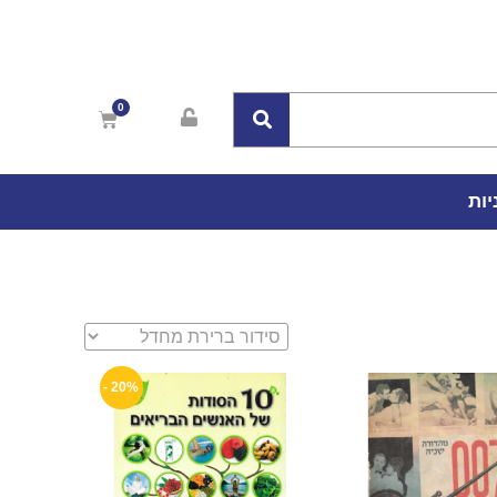
יות
20% -