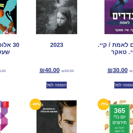
ם לאמת / קיי.
2023
30 אל
י. טאקר
שעש
₪
40.00
₪
30.00
8.00
₪
50.00
₪
וספה לסל
הוספה לסל
49% -
75% -