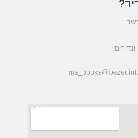
יר?
פשר
ונדירים
ms_books@bezeqint.