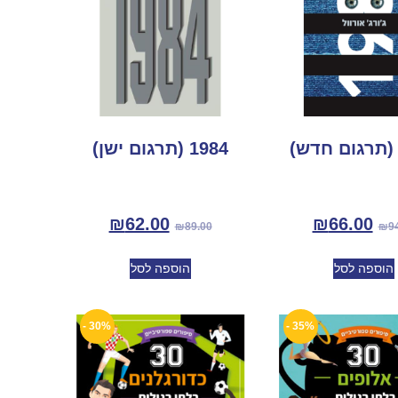
1984 (תרגום ישן)
₪
62.00
₪
66.00
₪
89.00
₪
9
הוספה לסל
הוספה לסל
30% -
35% -