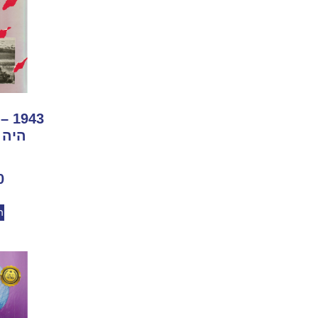
943
היה /
0
ה