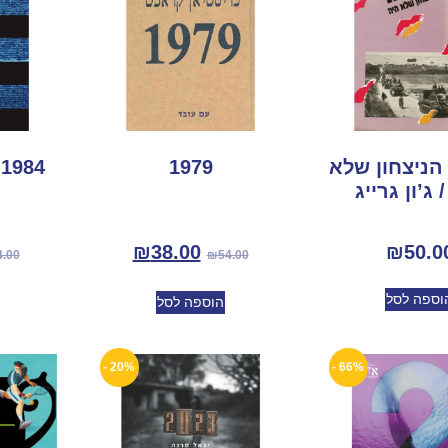
1 – הניצחון שלא
1979
1984 (תרגום חדש)
 ג’ון גרייג
₪
38.00
₪
50.0
4.00
₪
54.00
וספה לסל
הוספה לסל
20% -
66% -