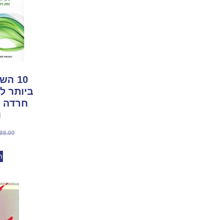
10 ה
ביותר ל
חרדה /
ו
88.00
ה