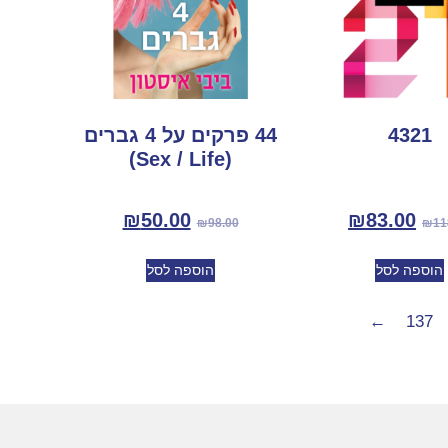
4321
44 פרקים על 4 גברים
(Sex / Life)
₪
50.00
₪
83.00
₪
98.00
₪
11
הוספה לסל
הוספה לסל
←
137