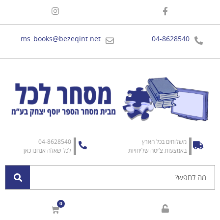
ms_books@bezeqint.net
04-8628540
משלוחים בכל הארץ
04-8628540
באמצעות צ’יטה שליחויות
לכל שאלה אנחנו כאן