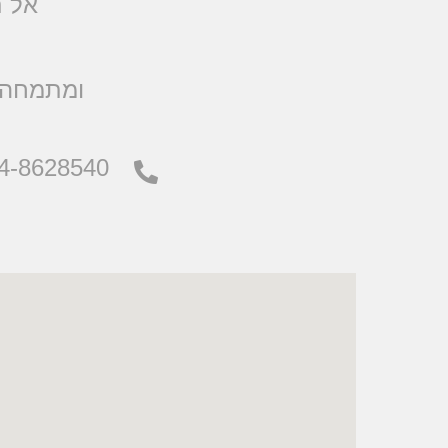
אל ת
.ומתמחה 
4-8628540