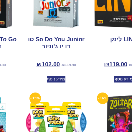
 לינק
So Do You Junior סו
דו יו ג’וניור
ד
₪
102.00
₪
119.00
9.90
₪
119.90
ידע נוסף
מידע נוסף
15% -
16% -