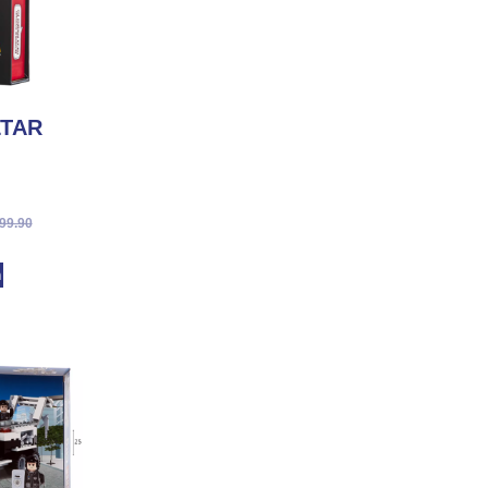
ZOLTAR
99.90
מ