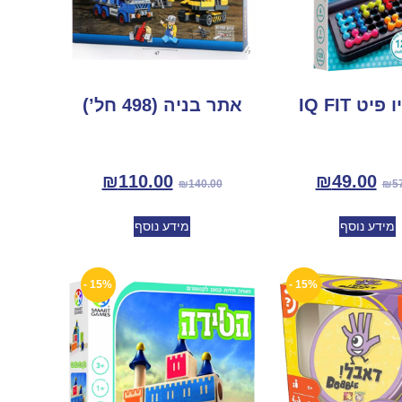
פיט IQ FIT
אתר בניה (498 חל’)
₪
110.00
₪
49.00
₪
140.00
₪
5
מידע נוסף
מידע נוסף
15% -
15% -