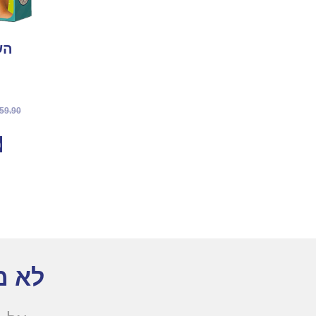
הש
59.90
מ
לא מ