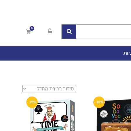
יות
15% -
10% -