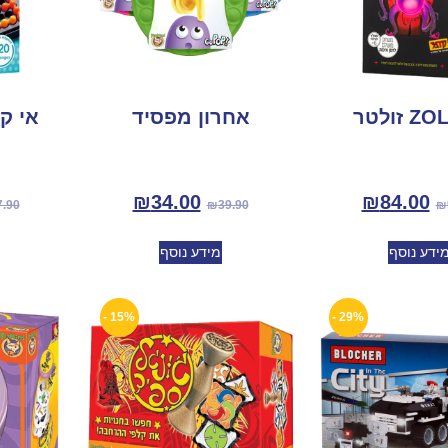
 זולטר
אחרון מפסיד
אי קיו 
₪
34.00
₪
84.00
7.90
₪
39.90
₪
ידע נוסף
מידע נוסף
15% -
29% -