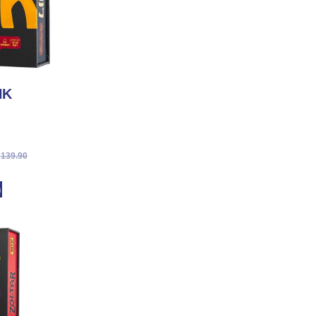
LINK
₪
139.90
מ