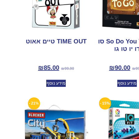
So Do You To Go סו
TIME OUT טיים אאוט
ו יו טו גו
₪
85.00
₪
90.00
₪
99.90
₪
9
מידע נוסף
מידע נוסף
21% -
15% -