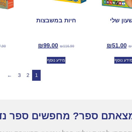
עון שלי
חיות במשבצות
₪
99.00
₪
51.00
7.90
₪
116.90
₪
ידע נוסף
מידע נוסף
←
3
2
1
צאתם ספר? מחפשים ספר נד