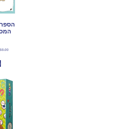
הספר 
המספר
68.00
מ