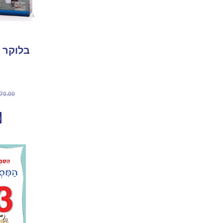
70.00
מ