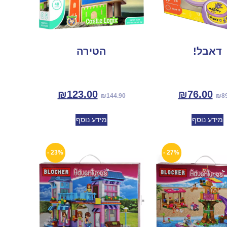
דאבל!
הטירה
₪
123.00
₪
76.00
₪
144.90
₪
8
מידע נוסף
מידע נוסף
23% -
27% -