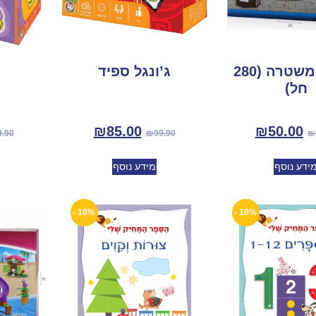
בלוקר משטרה (280
ג’ונגל ספיד
חל)
₪
85.00
₪
50.00
9.90
₪
99.90
₪
ידע נוסף
מידע נוסף
10% -
10% -