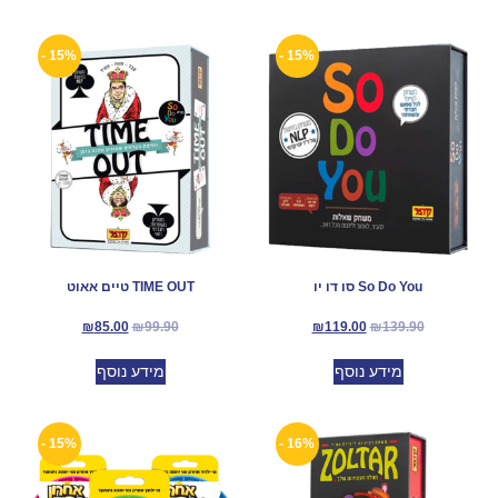
15% -
15% -
So Do You סו דו יו
TIME OUT טיים אאוט
₪
85.00
₪
99.90
₪
119.00
₪
139.90
מידע נוסף
מידע נוסף
15% -
16% -