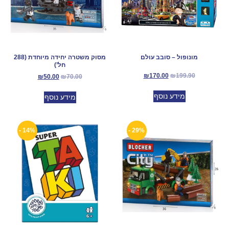
מונופול – סובב עולם
מסוק משטרה יחידה מיוחדת (288
חל’)
₪
170.00
₪
199.90
₪
50.00
₪
70.00
מידע נוסף
מידע נוסף
14% -
29% -