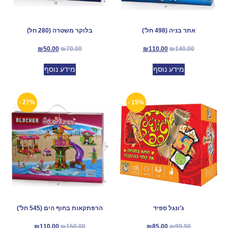
אתר בניה (498 חל’)
בלוקר משטרה (280 חל)
₪
50.00
₪
70.00
₪
110.00
₪
140.00
מידע נוסף
מידע נוסף
27% -
15% -
ג’ונגל ספיד
הרפתקאות בחוף הים (545 חל’)
₪
110.00
₪
150.00
₪
85.00
₪
99.90