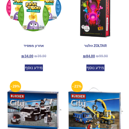
ZOLTAR זולטר
אחרון מפסיד
₪
34.00
₪
39.90
₪
84.00
₪
99.90
מידע נוסף
מידע נוסף
29% -
21% -