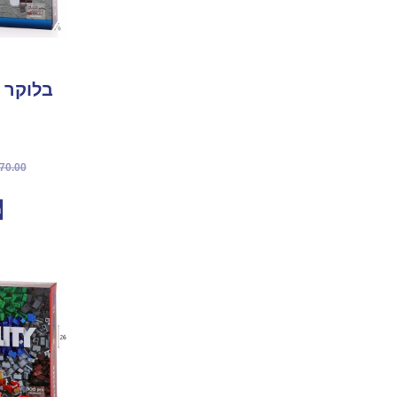
70.00
מ