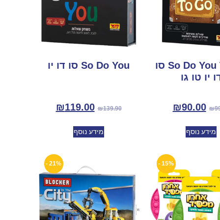
So Do You To Go סו
So Do You סו דו יו
ו יו טו גו
₪
119.00
₪
90.00
₪
139.90
₪
9
מידע נוסף
מידע נוסף
21% -
15% -