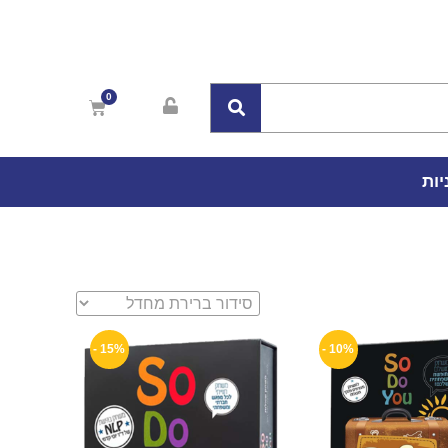
יות
15% -
10% -