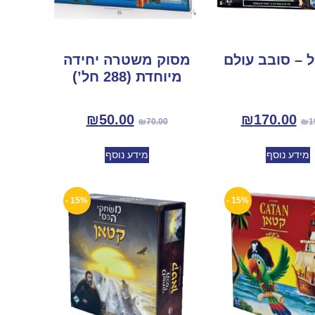
ל – סובב עולם
מסוק משטרה יחידה
מיוחדת (288 חל’)
₪
50.00
₪
170.00
₪
70.00
₪
1
מידע נוסף
מידע נוסף
15% -
15% -