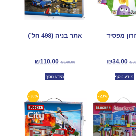
רון מפסיד
אתר בניה (498 חל’)
₪
110.00
₪
34.00
₪
140.00
₪
3
מידע נוסף
מידע נוסף
30% -
23% -