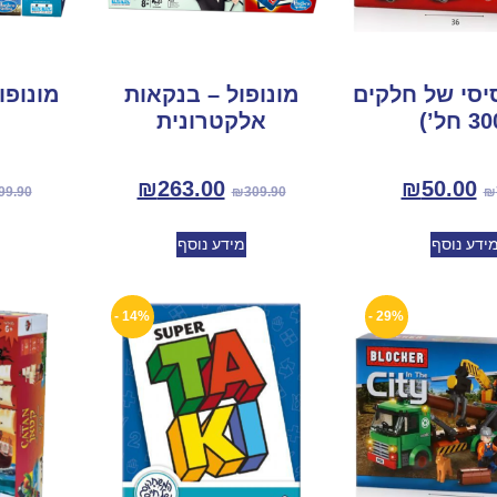
יסי של חלקים
מונופול – בנקאות
מונופו
אלקטרונית
₪
263.00
₪
50.00
99.90
₪
309.90
₪
ידע נוסף
מידע נוסף
14% -
29% -