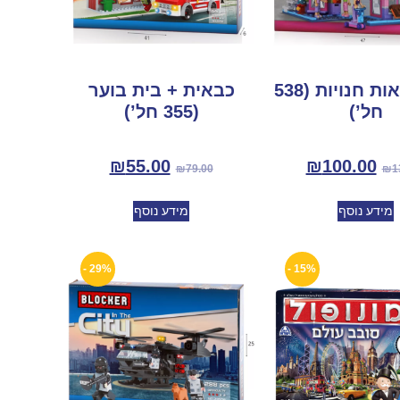
הרפתקאות חנויות (538
כבאית + בית בוער
חל’)
(355 חל’)
₪
55.00
₪
100.00
₪
79.00
₪
1
מידע נוסף
מידע נוסף
29% -
15% -