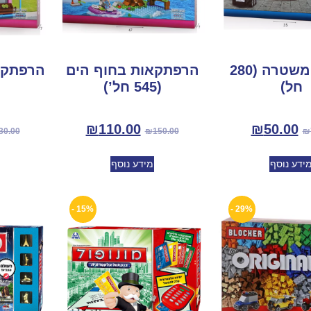
בלוקר משטרה (280
הרפתקאות בחוף הים
חל)
(545 חל’)
₪
110.00
₪
50.00
30.00
₪
150.00
₪
ידע נוסף
מידע נוסף
15% -
29% -