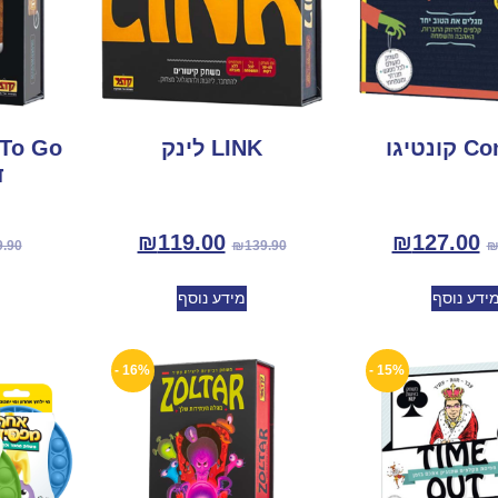
ונטיגו
LINK לינק
ד
₪
119.00
₪
127.00
9.90
₪
139.90
ידע נוסף
מידע נוסף
16% -
15% -