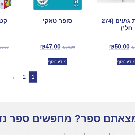
משאית גזעים (274
סופר טאקי
קטא
חל’)
₪
47.00
₪
50.00
89.90
₪
54.90
₪
ידע נוסף
מידע נוסף
←
2
1
צאתם ספר? מחפשים ספר נד