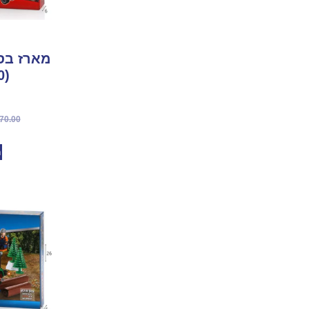
מארז בס
(300 חל’)
70.00
מ