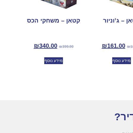
ן – ג’וניור
קטאן – משחקי הכס
₪
340.00
₪
161.00
₪
399.90
₪
1
מידע נוסף
מידע נוסף
יר?