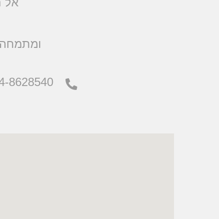
אל ת
.ומתמחה 
4-8628540