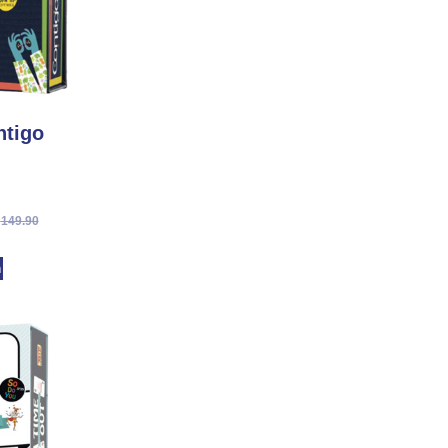
Contigo ק
₪
149.90
מ