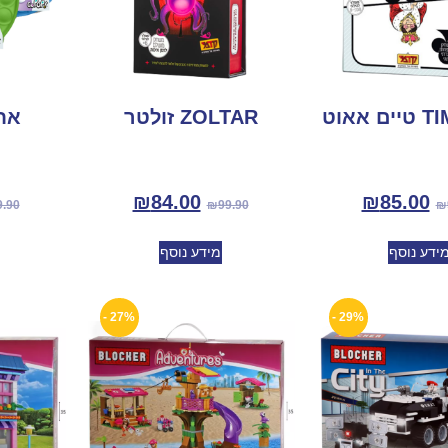
אאוט
ZOLTAR זולטר
אח
₪
84.00
₪
85.00
9.90
₪
99.90
₪
ידע נוסף
מידע נוסף
27% -
29% -