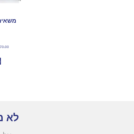
70.00
מ
לא מ