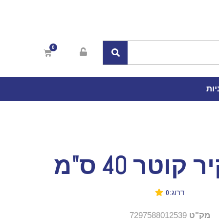
יות
קוטר 40 ס"מ
דרוג: 0
מק"ט
7297588012539