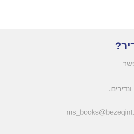
יר?
פשר
ונדירים
ms_books@bezeqint.