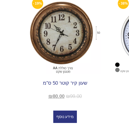
19% -
38% -
שעון קיר קוטר 50 ס”מ
₪
80.00
₪
99.00
מידע נוסף