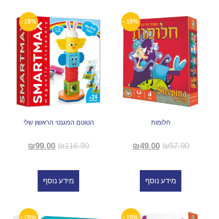
15% -
15% -
חלומות
הטוטם המגנטי הראשון שלי
₪
99.00
₪
116.90
₪
49.00
₪
57.90
מידע נוסף
מידע נוסף
15% -
15% -