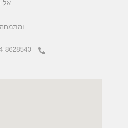
אל ת
.ומתמחה 
4-8628540