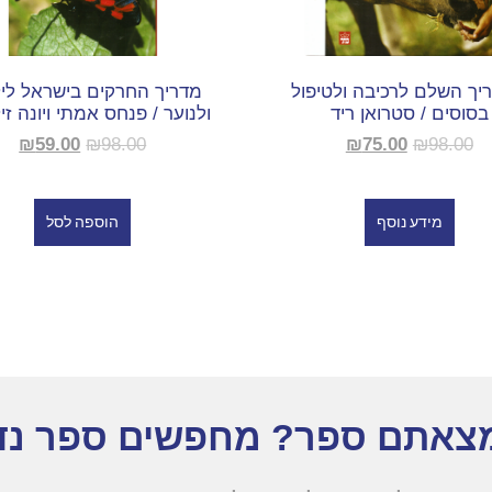
יך השלם לרכיבה ולטיפול
מדריך החרקים בישראל ליל
בסוסים / סטרואן ריד
ולנוער / פנחס אמתי ויונה זי
₪
59.00
₪
98.00
₪
75.00
₪
98.00
מידע נוסף
הוספה לסל
צאתם ספר? מחפשים ספר נד