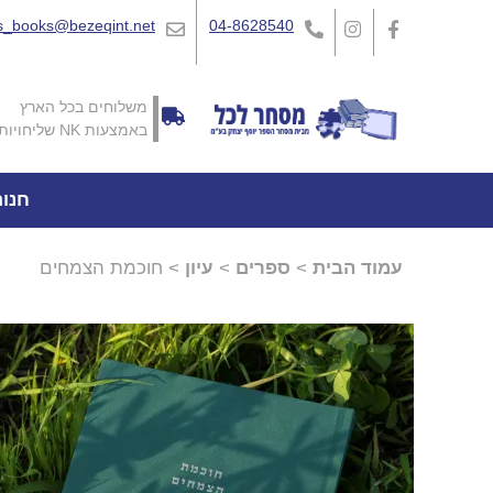
_books@bezeqint.net
04-8628540
משלוחים בכל הארץ
באמצעות NK שליחויות
חנו
עמוד הבית
>
ספרים
>
עיון
> חוכמת הצמחים