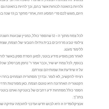
ולהיות בהאזנה לכוחות אשר בהם, וכך להיות בהאזנה גם ל
היום, מוגש לכם פרי המסע הזה, אחרי מחקר בן 13 שנה בהקשבה מתמדת לחוכמת הצמחים.
לכל צמח מתוך ה – 52 שהספר כולל, כמניין שבועות השנה, יש 4 קטגוריות שונות של ידע:
צילומי טבע מרהיבים בבית גידולו הטבעי של הצמח, שצול
ללימוד מענג.
לאחר מכן מופיע מידע בוטני, למען הסרת ספק באשר לזהו
בנוסף, לכל צמח יש שיר, וכבר אמר ר’ נחמן מברסלב שכל
על זו שיודעת את שמותיהם וצורתם.
רציתי להקשיב, לא לומר. ובדרך מסתורית הצמחים בחרו 
הקטגוריה האחרונה היא טוטם הצמח. כאן מפורטות הדר
הספר כולל מפתחות ידע רחבים של בוטניקה ואתנו בוטניק
בתנ”ך.
אנציקלופדיה זו היא לבוש חדש ועדכני לחוכמה עתיקה שנ