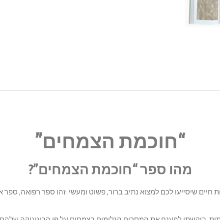
“חוכמת הצמחים”
מהו ספר “חוכמת הצמחים”?
מצאו 52 צמחי בר ארץ-ישראליים המייצגים 52 כוחות חיים שיסייעו לכם למצוא נתיב ברור, פשוט ומעשי. ז
ות, ביקשתי לפענח את המסרים הגלומים בצמחים על פי הבוטניקה שלהם,