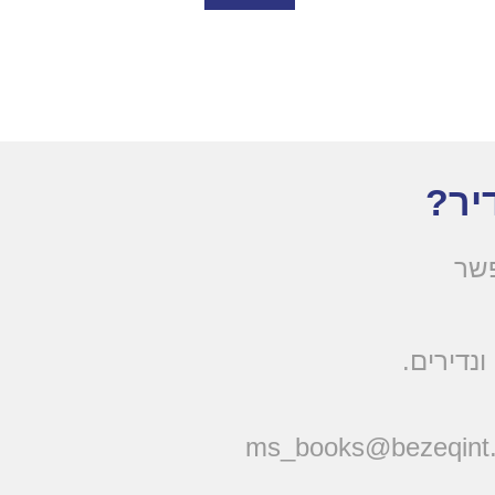
יר?
פשר
ונדירים
ms_books@bezeqint.