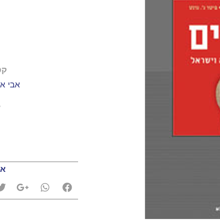
קט
אבי א
0
אה