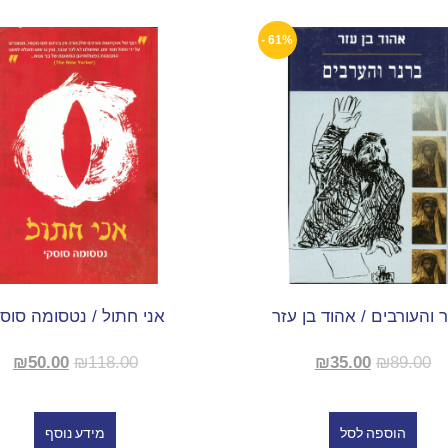
61% -
 והעורבים / אהוד בן עזר
אני חתול / נטסומה סוסק
₪
50.00
₪
118.00
₪
35.00
₪
89.00
הוספה לסל
מידע נוסף