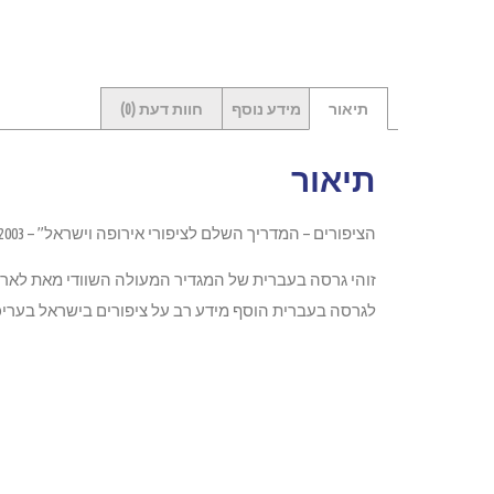
תיאור
מידע נוסף
חוות דעת (0)
תיאור
הציפורים – המדריך השלם לציפורי אירופה וישראל” – 2003 – הוצאה משותפת של לקסיקון מפה והקיבוץ המאוחד, בשיתוף עם מרכז הצפרות של החברה להגנת הטבע.
זוהי גרסה בעברית של המגדיר המעולה השוודי מאת לארס ס
לגרסה בעברית הוסף מידע רב על ציפורים בישראל בעריכתם