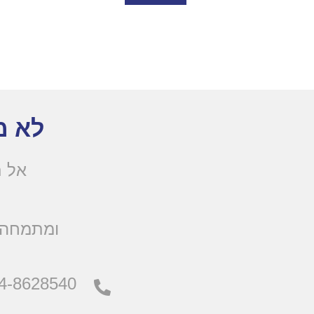
לא מ
אל ת
.ומתמחה 
4-8628540