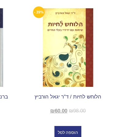
39% -
הלוחש לחיות / ד”ר יגאל הורביץ
ברנר
₪
60.00
₪
98.00
הוספה לסל