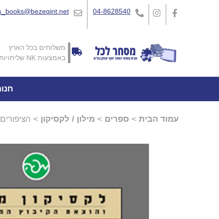
_books@bezeqint.net
04-8628540
משלוחים בכל הארץ
באמצעות NK שליחויות
חנו
עמוד הבית
>
ספרים
>
מילון / לקסיקון
> הציפורים 