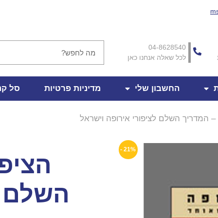
ms
04-8628540
לכל שאלה אנחנו כאן
ת
החשבון שלי
מדיניות פרטיות
סל קנ
– המדריך השלם לציפורי אירופה וישראל
21% -
הציפו
השלם ל