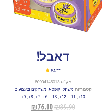
דאבל!
דרוג: 0
מק"ט
80004145013
קטגוריות
משחקי קופסא
,
משחקים וצעצועים
9+
,
8+
,
7+
,
6+
,
13+
,
12+
,
11+
,
10+
₪
76.00
₪
89.90