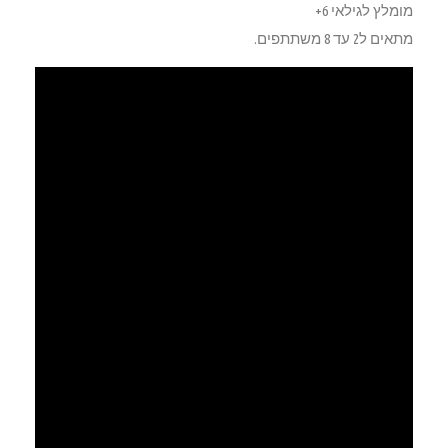
מומלץ לגילאי 6+
מתאים ל2 עד 8 משתתפים.