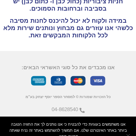
חניות ציבוריות (כחול לבן ו- כתום לבן) יש
בסביבה וברחובות הסמוכים.
במידה ולקוח לא יכול להיכנס לחנות מסיבה
כלשהי אנו עוזרים גם מבחוץ ונותנים שירות מלא
לכל הלקוחות המבקשים זאת.
אנו מכבדים את כל סוגי האשראי הבאים:
כל הזכויות שמורות © למסחר הספר יוסף יצחק בע"מ
04-8628540
אנו משתמשים בעוגיות כדי להבטיח כי אנו נותנים לך את החוויה הטובה
ms_books@bezeqint.net
ביותר באתר האינטרנט שלנו. אם תמשיך להשתמש באתר זה נניח שאתה