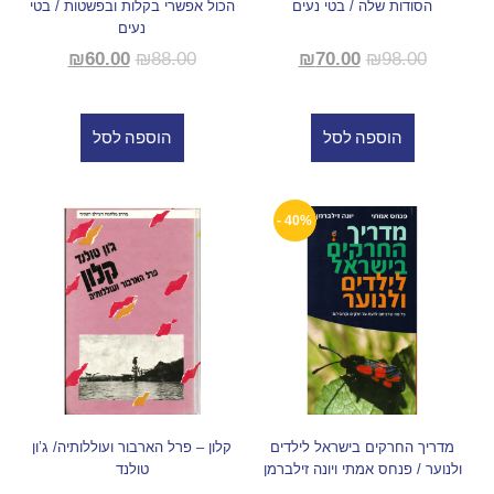
הסודות שלה / בטי נעים
הכול אפשרי בקלות ובפשטות / בטי
נעים
₪
60.00
₪
88.00
₪
70.00
₪
98.00
הוספה לסל
הוספה לסל
40% -
מדריך החרקים בישראל לילדים
קלון – פרל הארבור ועוללותיה/ ג’ון
ולנוער / פנחס אמתי ויונה זילברמן
טולנד