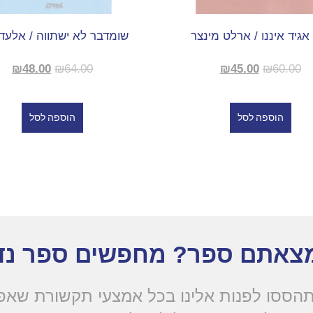
אגיד איננו / ארלט מינצר
שומדבר לא ישתווה / אלעד
₪
48.00
₪
64.00
₪
45.00
₪
60.00
הוספה לסל
הוספה לסל
צאתם ספר? מחפשים ספר נד
הססו לפנות אלינו בכל אמצעי תקשורת שא