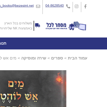
_books@bezeqint.net
04-8628540
משלוחים בכל הארץ
באמצעות NK שליחויות
חנו
עמוד הבית
>
ספרים
>
שירה ומוסיקה
> מים אש לוה