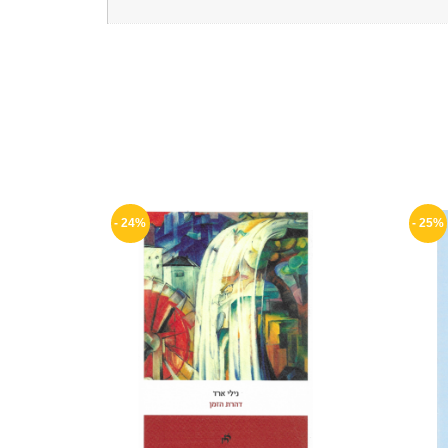
24% -
25% -