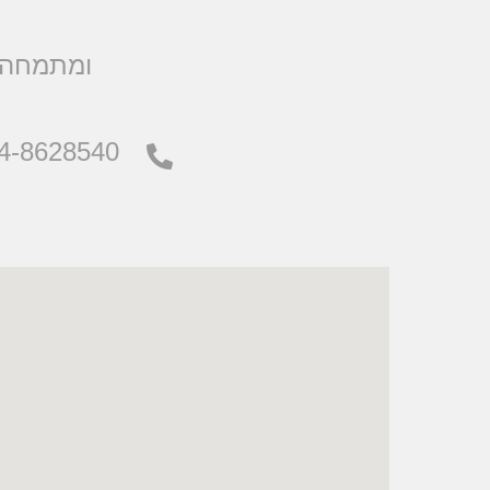
.ומתמחה 
4-8628540