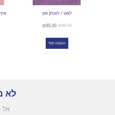
לאט / יהונתן גפן
איך 
₪
65.00
₪
86.00
הוספה לסל
לא מ
אל ת