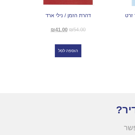
 זרט
דהרת הזמן / נילי ארד
₪
41.00
₪
54.00
הוספה לסל
יר?
פשר