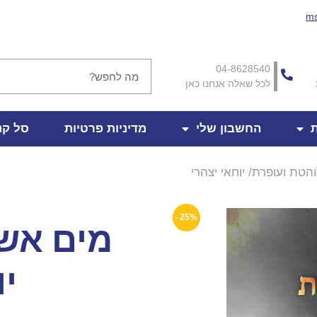
ms
04-8628540
לכל שאלה אנחנו כאן
ת
החשבון שלי
מדיניות פרטיות
סל קנ
טת ועופרת/ יוחאי יצהרי
25% -
מים אש 
יו