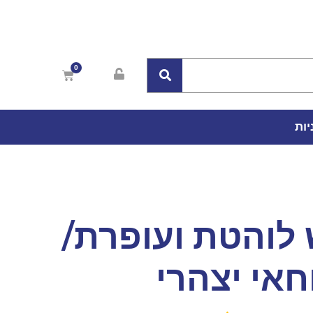
יות
לוהטת ועופרת/
חאי יצהרי