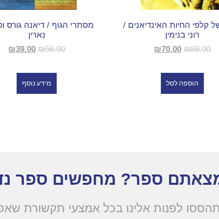
ל קלפי החיות האינדיאנים /
מסתרי הגוף / דיאנה גורס וס
רוני בנימין
נארין
₪
39.00
₪
56.00
₪
70.00
₪
88.00
הוספה לסל
מידע נוסף
צאתם ספר? מחפשים ספר נד
הססו לפנות אלינו בכל אמצעי תקשורת שא