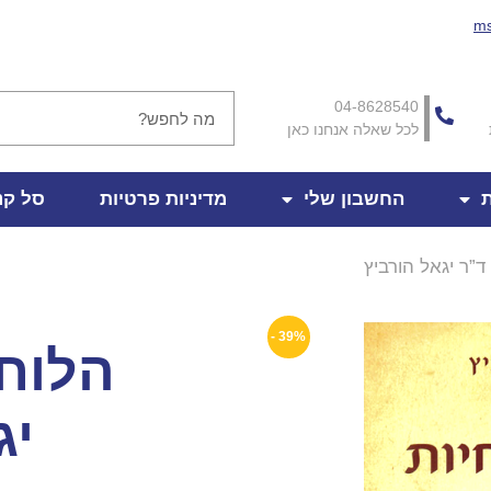
ms
04-8628540
לכל שאלה אנחנו כאן
ת
החשבון שלי
מדיניות פרטיות
סל קנ
ד”ר יגאל הורביץ
39% -
הלוחש
יג