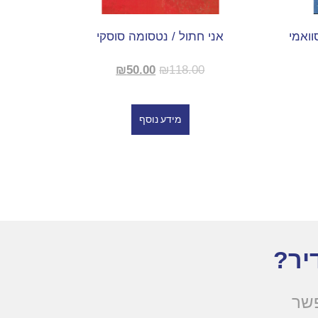
וואמי
אני חתול / נטסומה סוסקי
₪
50.00
₪
118.00
מידע נוסף
יר?
פשר