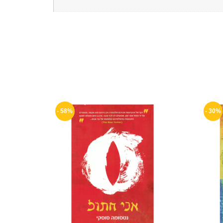
58% -
30% -