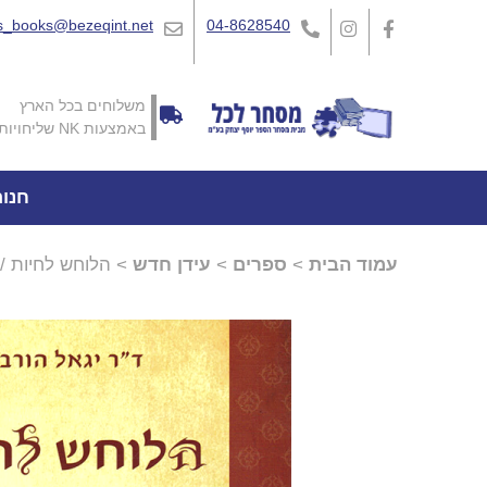
_books@bezeqint.net
04-8628540
משלוחים בכל הארץ
באמצעות NK שליחויות
חנו
עמוד הבית
>
ספרים
>
עידן חדש
> הלוחש לחיות / 